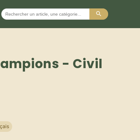
Search Button
Search
for:
ampions - Civil
çais