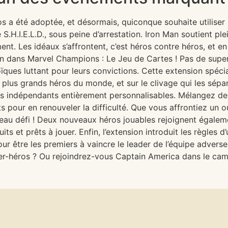
a été adoptée, et désormais, quiconque souhaite utiliser 
 S.H.I.E.L.D., sous peine d’arrestation. Iron Man soutient pl
t. Les idéaux s’affrontent, c’est héros contre héros, et e
ion dans Marvel Champions : Le Jeu de Cartes ! Pas de super-
ïques luttant pour leurs convictions. Cette extension spéci
plus grands héros du monde, et sur le clivage qui les sépar
os indépendants entièrement personnalisables. Mélangez d
ts pour en renouveler la difficulté. Que vous affrontiez u
au défi ! Deux nouveaux héros jouables rejoignent également
ts et prêts à jouer. Enfin, l’extension introduit les règles
pour être les premiers à vaincre le leader de l’équipe adver
r-héros ? Ou rejoindrez-vous Captain America dans le camp