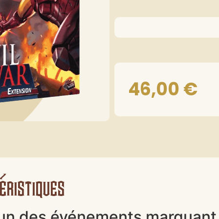
46,00
€
éristiques
 l'un des événements marquant 