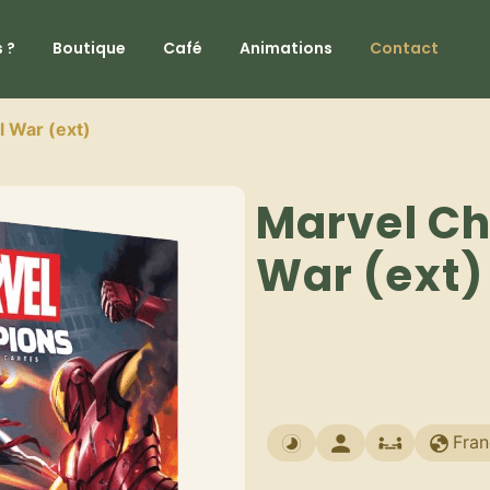
 ?
Boutique
Café
Animations
Contact
l War (ext)
Marvel Ch
War (ext)
Fran