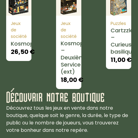
Jeux
Jeux
Puzzles
Cartzzle
de
de
société
société
–
Kosmopolit
Kosmopolit
Curieuse
–
26,50
€
basilique
Deuxième
11,00
€
Service
(ext)
18,00
€
Découvrir notre boutique
Découvrez tous les jeux en vente dans notre
boutique, quelque soit le genre, la durée, le type de
public ou le nombre de joueurs, vous trouverez
votre bonheur dans notre repère.