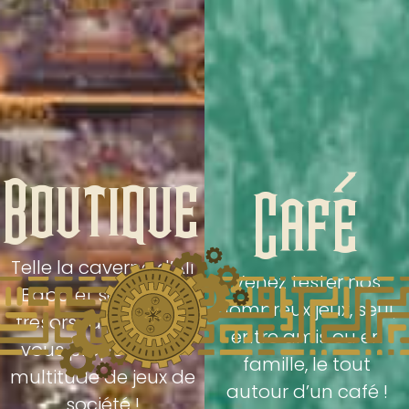
Boutique
Café
Telle la caverne d’Ali
Venez tester nos
Baba et ses milles
nombreux jeux, seul,
trésors, la boutique
entre amis ou en
vous propose une
famille, le tout
multitude de jeux de
autour d’un café !
société !