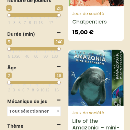
Nombre de joueurs
1
20
Jeux de société
Chatpentiers
1
3
5
7
9
11
13
17
15,00
€
Durée (min)
5
240
5
10
20
40
60
90
180
Âge
2
18
2
3
4
6
7
8
9
10
12
16
Mécanique de jeu
Tout sélectionner
Jeux de société
Life of the
Thème
Amazonia – mini-