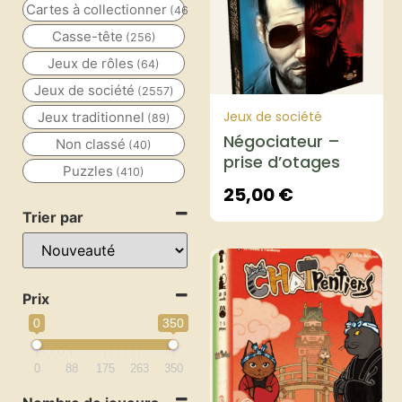
Cartes à collectionner
(46)
Casse-tête
(256)
Jeux de rôles
(64)
Jeux de société
(2557)
Jeux de société
Jeux traditionnel
(89)
Négociateur –
Non classé
(40)
prise d’otages
Puzzles
(410)
25,00
€
Trier par
Prix
0
350
0
88
175
263
350