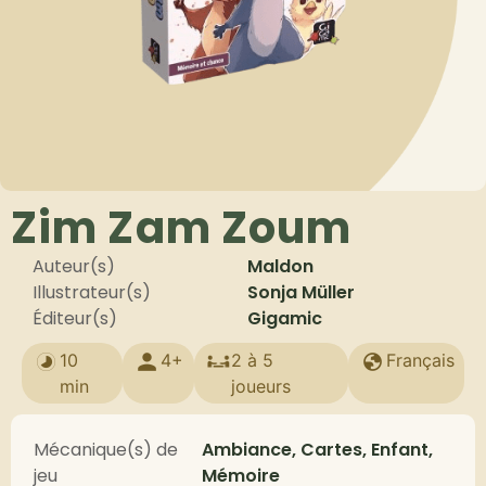
Zim Zam Zoum
Auteur(s)
Maldon
Illustrateur(s)
Sonja Müller
Éditeur(s)
Gigamic
10
4+
2 à 5
Français
min
joueurs
Mécanique(s) de
Ambiance, Cartes, Enfant,
jeu
Mémoire