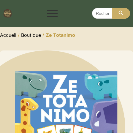
Search 
Search
for:
Accueil
/
Boutique
/
Ze Totanimo