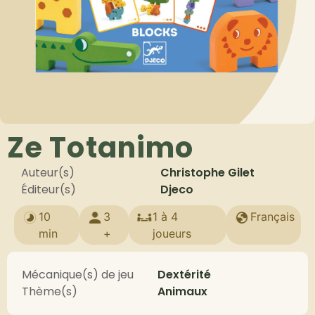
Ze Totanimo
Auteur(s)
Christophe Gilet
Éditeur(s)
Djeco
10
3
1 à 4
Français
min
+
joueurs
Mécanique(s) de jeu
Dextérité
Thème(s)
Animaux