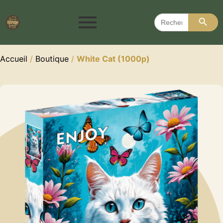
Search 
Search
for:
Accueil
/
Boutique
/
White Cat (1000p)