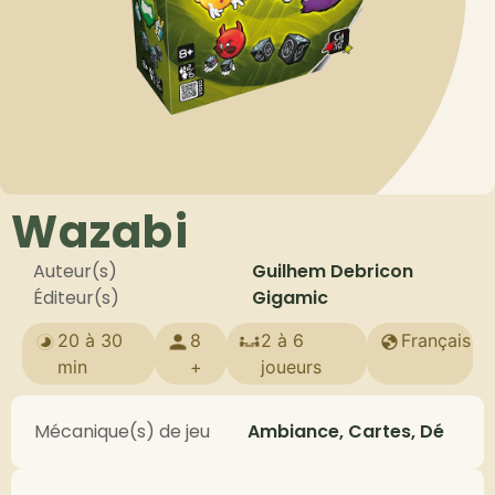
Wazabi
Auteur(s)
Guilhem Debricon
Éditeur(s)
Gigamic
20 à 30
8
2 à 6
Français
min
+
joueurs
Mécanique(s) de jeu
Ambiance, Cartes, Dé