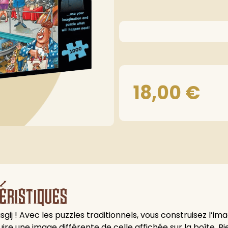
18,00
€
éristiques
ij ! Avec les puzzles traditionnels, vous construisez l’ima
uire une image différente de celle affichée sur la boîte. 