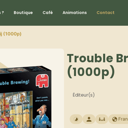
 ?
Boutique
Café
Animations
Contact
ij (1000p)
Trouble B
(1000p)
Éditeur(s)
Fran