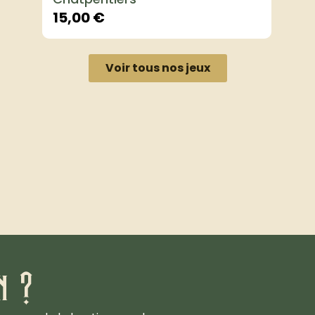
15,00
€
Voir tous nos jeux
n ?