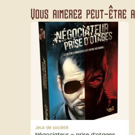
Vous aimerez peut-être au
Jeux de société
Négociateur – prise d’otages