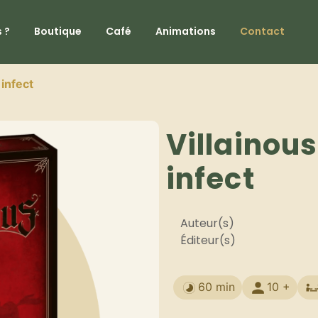
 ?
Boutique
Café
Animations
Contact
 infect
Villainou
infect
Auteur(s)
Éditeur(s)
60 min
10 +