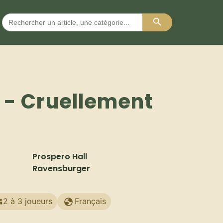
Search Button
Search
for:
s - Cruellement
Prospero Hall
Ravensburger
2 à 3 joueurs
Français