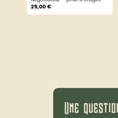
25,00
€
Une questio