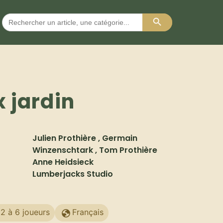
Search Button
Search
for:
 jardin
Julien Prothière , Germain
Winzenschtark , Tom Prothière
Anne Heidsieck
Lumberjacks Studio
2 à 6 joueurs
Français