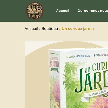
Accueil
Qui sommes nous
Accueil
/
Boutique
/
Un curieux jardin