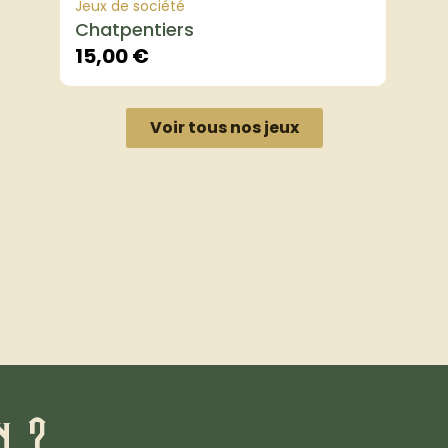
Jeux de société
Chatpentiers
15,00
€
Voir tous nos jeux
n ?