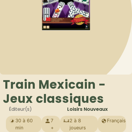
Train Mexicain -
Jeux classiques
Éditeur(s)
Loisirs Nouveaux
30 à 60
7
2 à 8
Français
min
+
joueurs