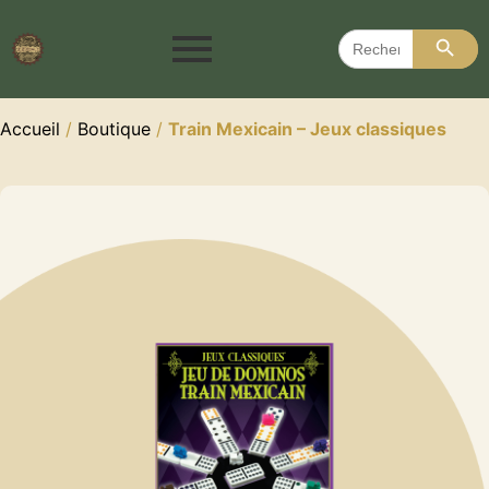
Search 
Search
for:
Accueil
/
Boutique
/
Train Mexicain – Jeux classiques