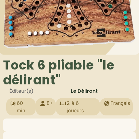
Tock 6 pliable "le
délirant"
Éditeur(s)
Le Délirant
60
8+
2 à 6
Français
min
joueurs