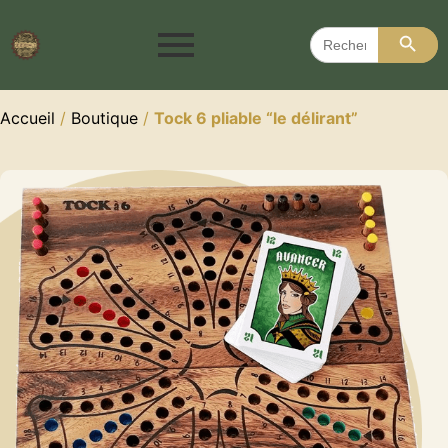
Search 
Search
for:
Accueil
/
Boutique
/
Tock 6 pliable “le délirant”