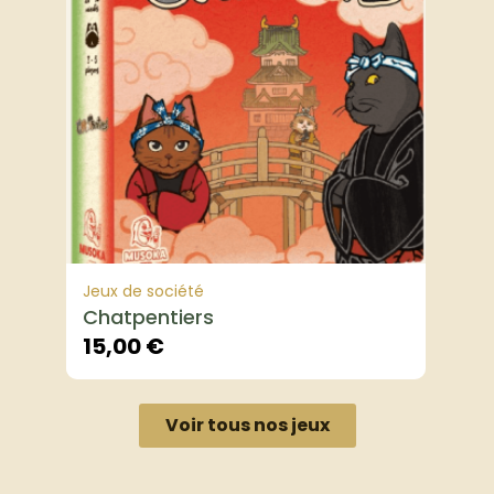
Jeux de société
Chatpentiers
15,00
€
Voir tous nos jeux