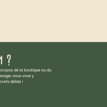
n ?
propos de la boutique ou du
ssage, nous vous y
refs délais !