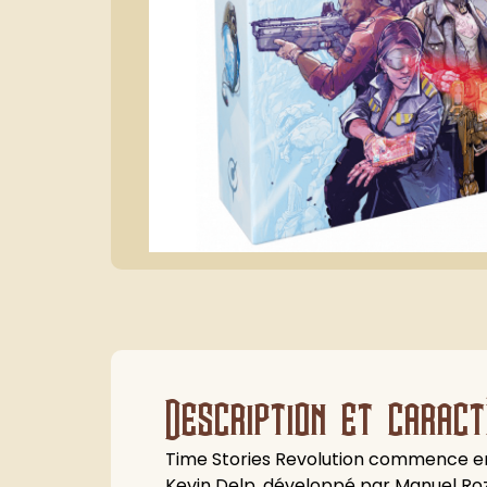
Description et caract
Time Stories Revolution commence en 
Kevin Delp, développé par Manuel Roz