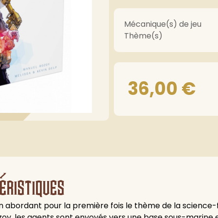
Mécanique(s) de jeu
Thème(s)
36,00
€
éristiques
abordant pour la première fois le thème de la science-fi
oy, les agents sont envoyés vers une base sous-marine en