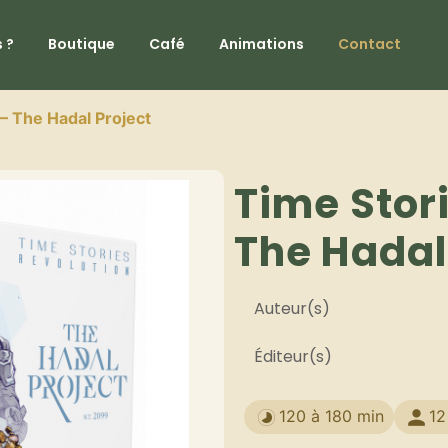
 ?
Boutique
Café
Animations
Contact
– The Hadal Project
Time Stor
The Hadal
Auteur(s)
Éditeur(s)
120 à 180 min
12