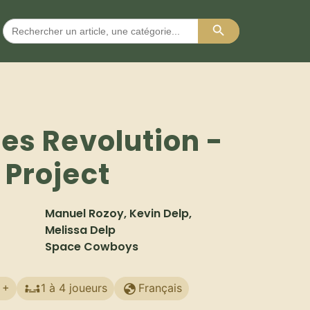
Search Button
Search
for:
ies Revolution -
 Project
Manuel Rozoy, Kevin Delp,
Melissa Delp
Space Cowboys
 +
1 à 4 joueurs
Français