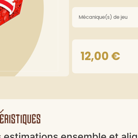
Mécanique(s) de jeu
12,00
€
éristiques
s estimations ensemble et ali