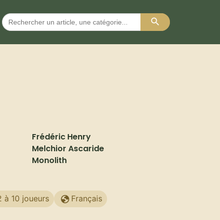
Search Button
Search
for:
Frédéric Henry
Melchior Ascaride
Monolith
2 à 10 joueurs
Français