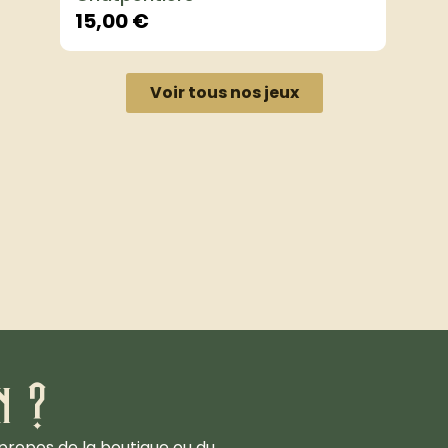
15,00
€
Voir tous nos jeux
n ?
propos de la boutique ou du