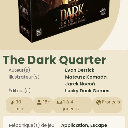
The Dark Quarter
Auteur(s)
Evan Derrick
Illustrateur(s)
Mateusz Komada,
Jarek Nocoń
Éditeur(s)
Lucky Duck Games
90
18+
1 à 4
Français
min
joueurs
Mécanique(s) de jeu
Application, Escape