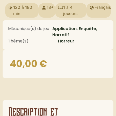
120 à 180
18+
1 à 4
Français
min
joueurs
Mécanique(s) de jeu
Application, Enquête,
Narratif
Thème(s)
Horreur
40,00
€
Description et