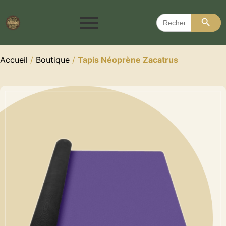
Search 
Search
for:
Accueil
/
Boutique
/
Tapis Néoprène Zacatrus