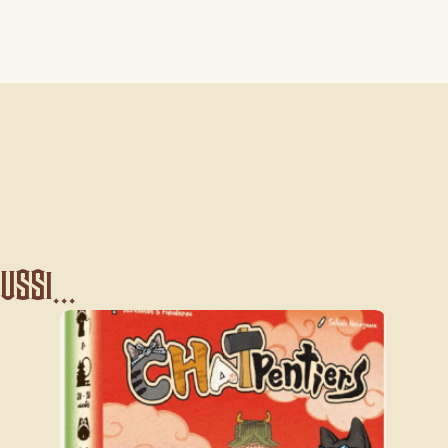
ssi...