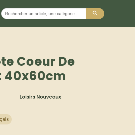
Search Button
Search
for:
ote Coeur De
rt 40x60cm
Loisirs Nouveaux
çais