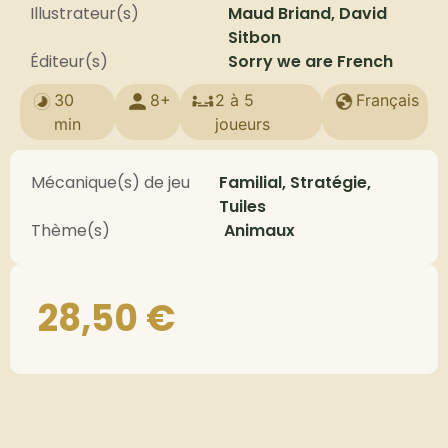
Illustrateur(s)
Maud Briand, David
Sitbon
Éditeur(s)
Sorry we are French
30
8+
2 à 5
Français
min
joueurs
Mécanique(s) de jeu
Familial, Stratégie,
Tuiles
Thème(s)
Animaux
28,50
€