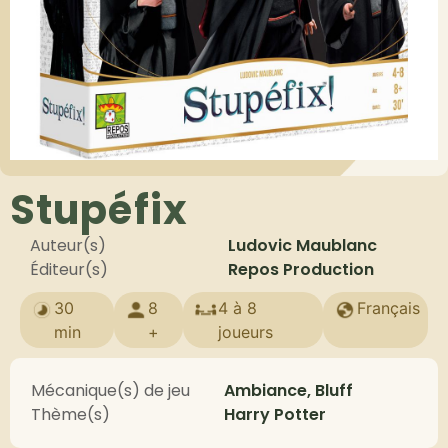
Stupéfix
Auteur(s)
Ludovic Maublanc
Éditeur(s)
Repos Production
30
8
4 à 8
Français
min
+
joueurs
Mécanique(s) de jeu
Ambiance, Bluff
Thème(s)
Harry Potter