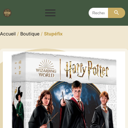
Search 
Search
for:
Accueil
/
Boutique
/
Stupéfix