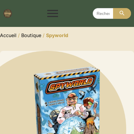
Search 
Search
for:
Accueil
/
Boutique
/
Spyworld