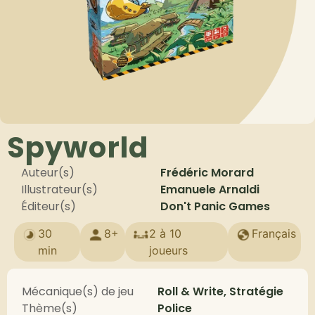
Spyworld
Auteur(s)
Frédéric Morard
Illustrateur(s)
Emanuele Arnaldi
Éditeur(s)
Don't Panic Games
30
8+
2 à 10
Français
min
joueurs
Mécanique(s) de jeu
Roll & Write, Stratégie
Thème(s)
Police