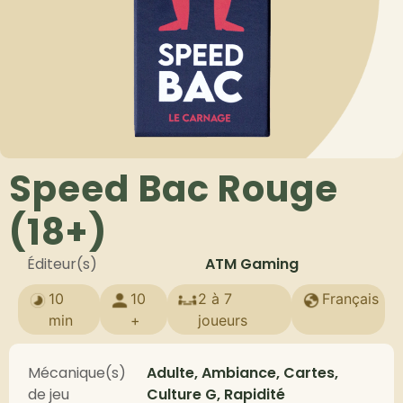
Speed Bac Rouge
(18+)
Éditeur(s)
ATM Gaming
10
10
2 à 7
Français
min
+
joueurs
Mécanique(s)
Adulte, Ambiance, Cartes,
de jeu
Culture G, Rapidité