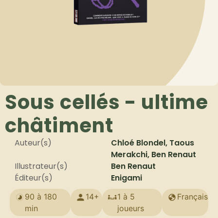
Sous cellés - ultime
châtiment
Auteur(s)
Chloé Blondel, Taous
Merakchi, Ben Renaut
Illustrateur(s)
Ben Renaut
Éditeur(s)
Enigami
90 à 180
14+
1 à 5
Français
min
joueurs