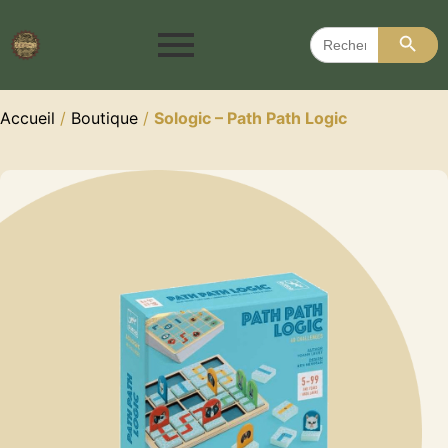
Search 
Search
for:
Accueil
/
Boutique
/
Sologic – Path Path Logic