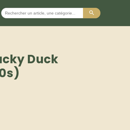
Search Button
Search
for:
ucky Duck
0s)