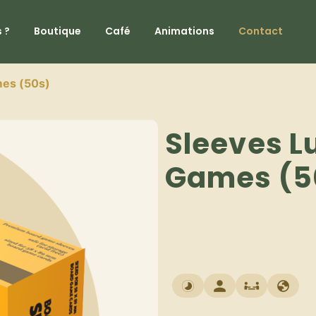
 ?
Boutique
Café
Animations
Contact
mes (50s)
Sleeves L
Games (5