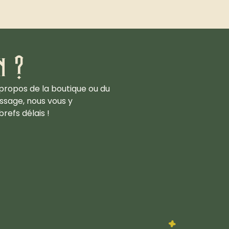
n ?
propos de la boutique ou du
ssage, nous vous y
refs délais !