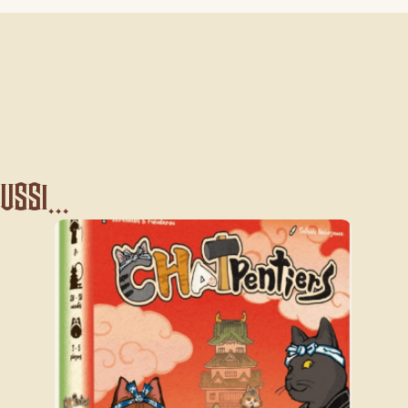
ssi...