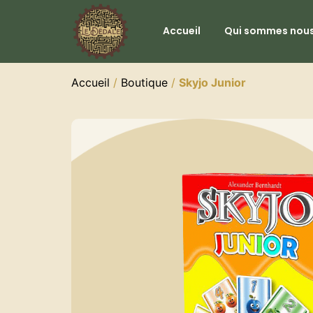
Accueil
Qui sommes nous
Accueil
/
Boutique
/
Skyjo Junior