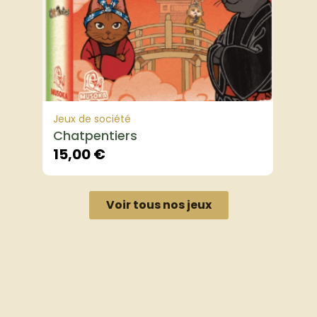
Jeux de société
Chatpentiers
15,00
€
Voir tous nos jeux