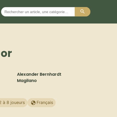
Search Button
Search
for:
ior
Alexander Bernhardt
Magilano
2 à 8 joueurs
Français