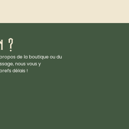
n ?
propos de la boutique ou du
ssage, nous vous y
refs délais !