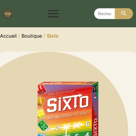
Search 
Search
for:
Accueil
/
Boutique
/
Sixto