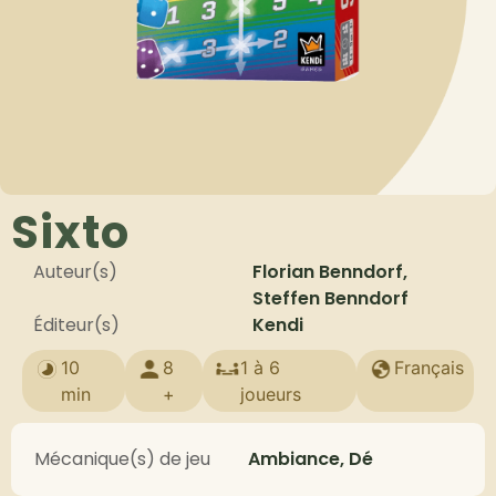
Sixto
Auteur(s)
Florian Benndorf,
Steffen Benndorf
Éditeur(s)
Kendi
10
8
1 à 6
Français
min
+
joueurs
Mécanique(s) de jeu
Ambiance, Dé