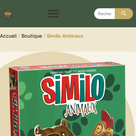
Search 
Search
for:
Accueil
/
Boutique
/
Similo Animaux