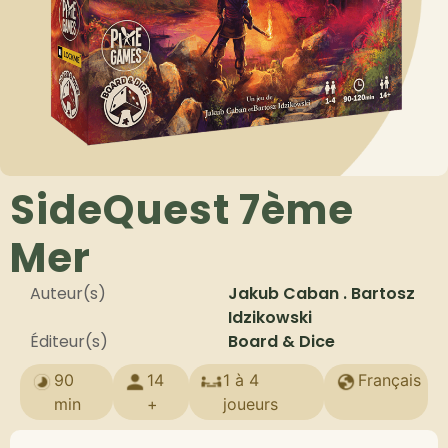
SideQuest 7ème
Mer
Auteur(s)
Jakub Caban . Bartosz
Idzikowski
Éditeur(s)
Board & Dice
90
14
1 à 4
Français
min
+
joueurs