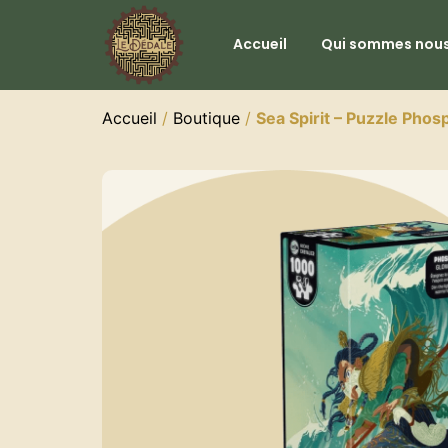
Accueil
Qui sommes nous
Accueil
/
Boutique
/
Sea Spirit – Puzzle Pho