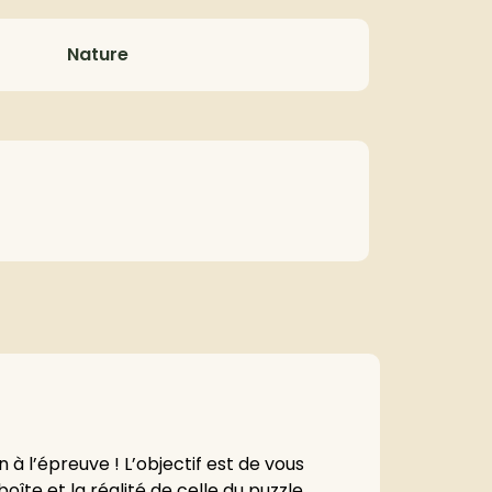
Nature
à l’épreuve ! L’objectif est de vous
boîte et la réalité de celle du puzzle…