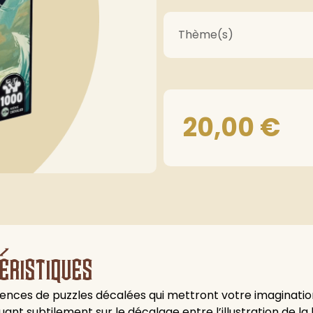
Thème(s)
20,00
€
éristiques
iences de puzzles décalées qui mettront votre imagination 
uant subtilement sur le décalage entre l’illustration de la 