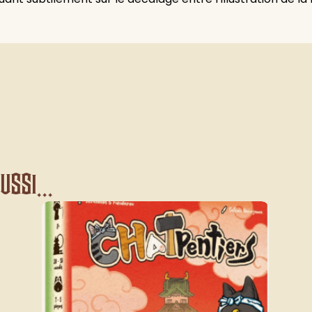
ssi...