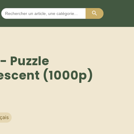
Search Button
Search
for:
 - Puzzle
escent (1000p)
çais