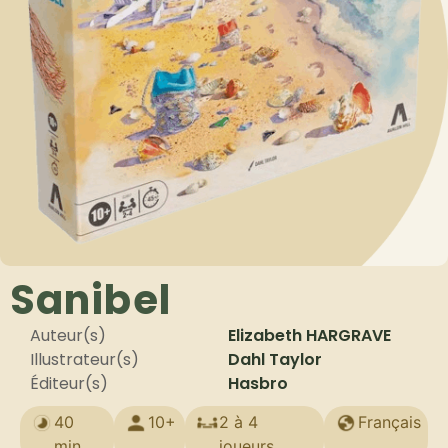
Sanibel
Auteur(s)
Elizabeth HARGRAVE
Illustrateur(s)
Dahl Taylor
Éditeur(s)
Hasbro
40
10+
2 à 4
Français
min
joueurs