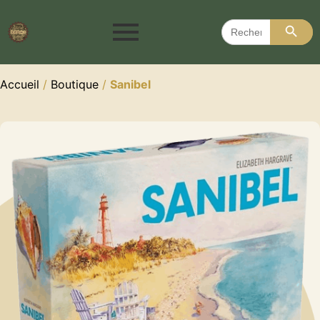
Search 
Search
for:
Accueil
/
Boutique
/
Sanibel