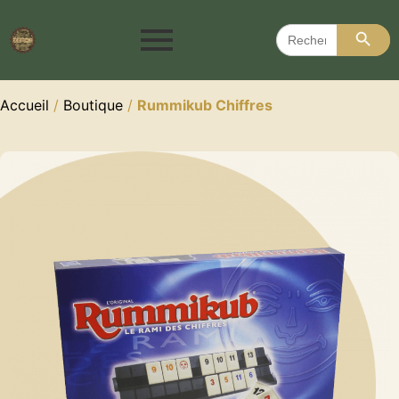
Search 
Search
for:
Accueil
/
Boutique
/
Rummikub Chiffres