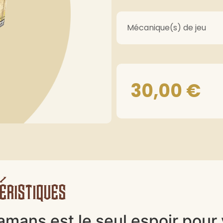
Mécanique(s) de jeu
30,00
€
éristiques
mans est le seul espoir pour v