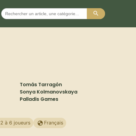
Search Button
Search
for:
Tomás Tarragón
Sonya Kolmanovskaya
Palladis Games
2 à 6 joueurs
Français