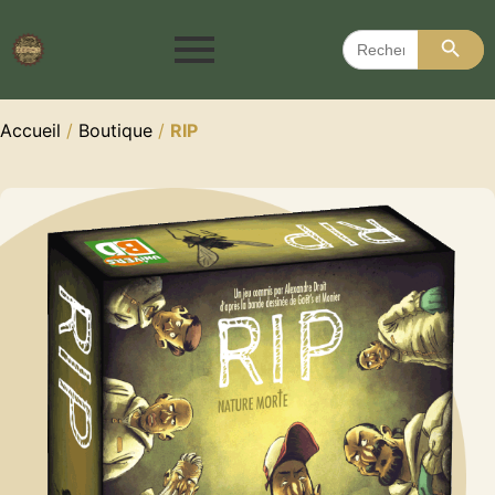
Search 
Search
for:
Accueil
/
Boutique
/
RIP