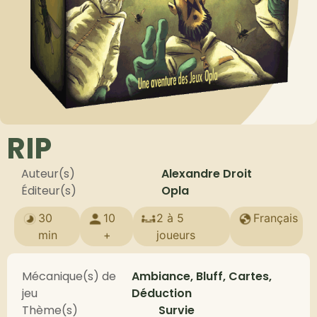
RIP
Auteur(s)
Alexandre Droit
Éditeur(s)
Opla
30
10
2 à 5
Français
min
+
joueurs
Mécanique(s) de
Ambiance, Bluff, Cartes,
jeu
Déduction
Thème(s)
Survie