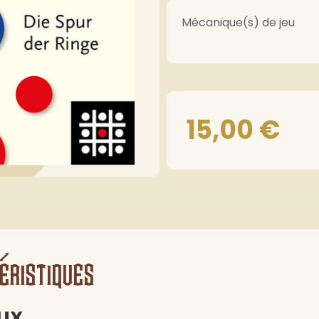
Mécanique(s) de jeu
15,00
€
éristiques
ux