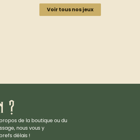
Voir tous nos jeux
n ?
propos de la boutique ou du
ssage, nous vous y
refs délais !