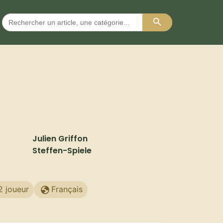
Search Button
Search
for:
Julien Griffon
Steffen-Spiele
2 joueur
Français