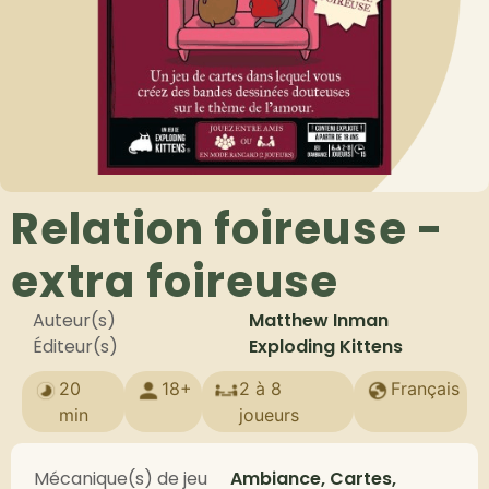
Relation foireuse -
extra foireuse
Auteur(s)
Matthew Inman
Éditeur(s)
Exploding Kittens
20
18+
2 à 8
Français
min
joueurs
Mécanique(s) de jeu
Ambiance, Cartes,