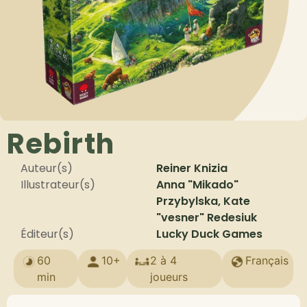
Rebirth
Auteur(s)
Reiner Knizia
Illustrateur(s)
Anna "Mikado"
Przybylska, Kate
"vesner" Redesiuk
Éditeur(s)
Lucky Duck Games
60
10+
2 à 4
Français
min
joueurs