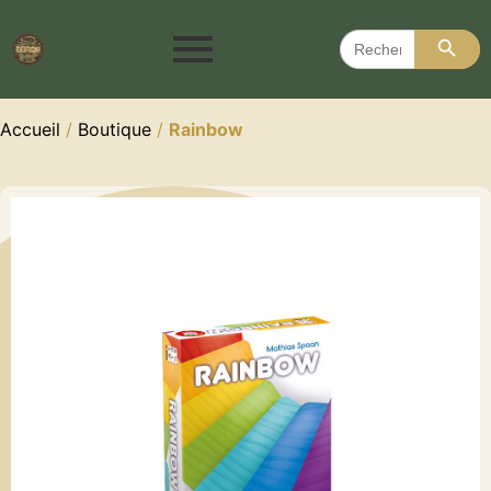
Search 
Search
for:
Accueil
/
Boutique
/
Rainbow