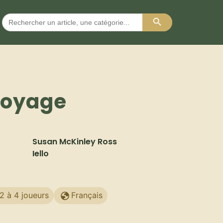
Search Button
Search
for:
Voyage
Susan McKinley Ross
Iello
2 à 4 joueurs
Français