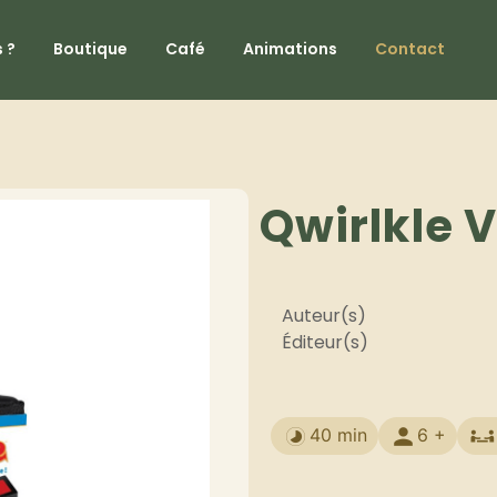
 ?
Boutique
Café
Animations
Contact
Qwirlkle 
Auteur(s)
Éditeur(s)
40 min
6 +