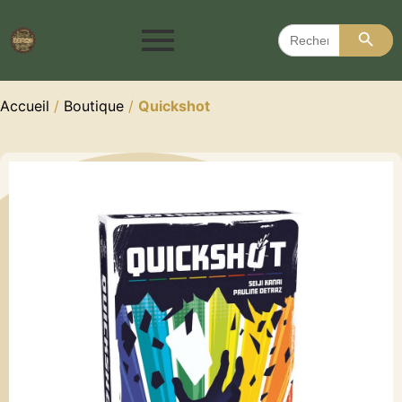
Search 
Search
for:
Accueil
/
Boutique
/
Quickshot