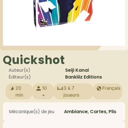
Quickshot
Auteur(s)
Seiji Kanai
Éditeur(s)
Bankiiiz Editions
20
10
3 à 7
Français
min
+
joueurs
Mécanique(s) de jeu
Ambiance, Cartes, Plis