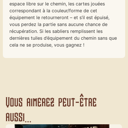
espace libre sur le chemin, les cartes jouées
correspondant à la couleur/forme de cet
équipement le retourneront – et s’il est épuisé,
vous perdez la partie sans aucune chance de
récupération. Si les sabliers remplissent les
dernières tuiles d’équipement du chemin sans que
cela ne se produise, vous gagnez !
Vous aimerez peut-être
aussi...