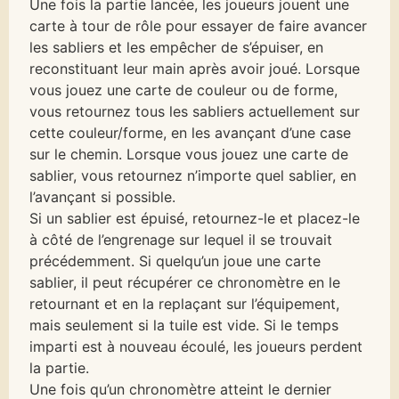
Une fois la partie lancée, les joueurs jouent une
carte à tour de rôle pour essayer de faire avancer
les sabliers et les empêcher de s’épuiser, en
reconstituant leur main après avoir joué. Lorsque
vous jouez une carte de couleur ou de forme,
vous retournez tous les sabliers actuellement sur
cette couleur/forme, en les avançant d’une case
sur le chemin. Lorsque vous jouez une carte de
sablier, vous retournez n’importe quel sablier, en
l’avançant si possible.
Si un sablier est épuisé, retournez-le et placez-le
à côté de l’engrenage sur lequel il se trouvait
précédemment. Si quelqu’un joue une carte
sablier, il peut récupérer ce chronomètre en le
retournant et en la replaçant sur l’équipement,
mais seulement si la tuile est vide. Si le temps
imparti est à nouveau écoulé, les joueurs perdent
la partie.
Une fois qu’un chronomètre atteint le dernier