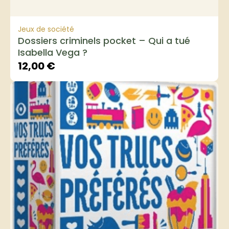
Jeux de société
Dossiers criminels pocket – Qui a tué
Isabella Vega ?
12,00
€