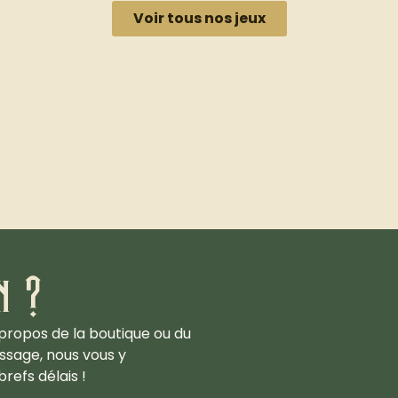
Voir tous nos jeux
n ?
propos de la boutique ou du
ssage, nous vous y
refs délais !