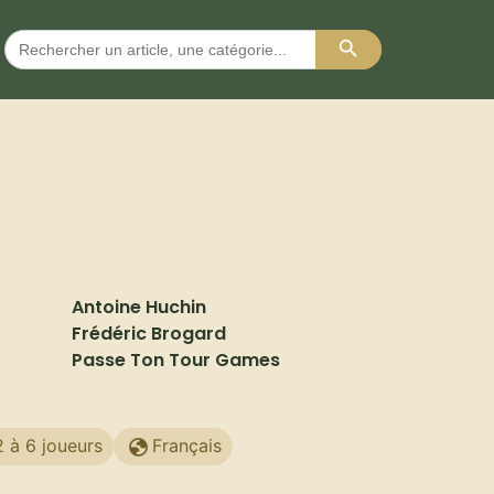
Search Button
Search
for:
Antoine Huchin
Frédéric Brogard
Passe Ton Tour Games
2 à 6 joueurs
Français