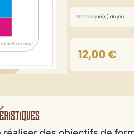
Mécanique(s) de jeu
12,00
€
éristiques
e réaliser des objectifs de for