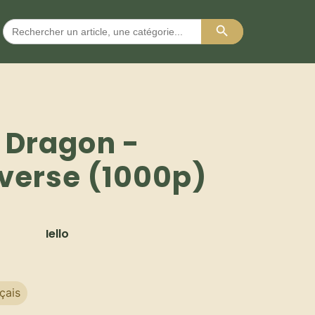
Search Button
Search
for:
 Dragon -
iverse (1000p)
Iello
çais