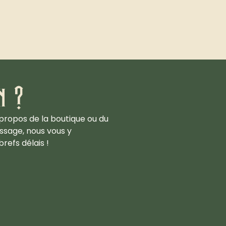
n ?
propos de la boutique ou du
ssage, nous vous y
refs délais !