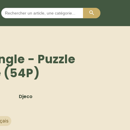
Search Button
Search
for:
ngle - Puzzle
e (54P)
Djeco
çais