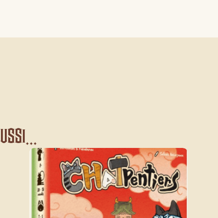
ssi...