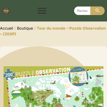
Search 
Search
for:
Accueil
/
Boutique
/
Tour du monde – Puzzle Observation
– (200P)