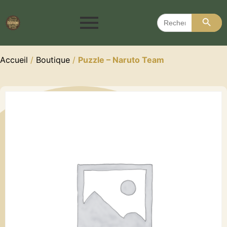
Search 
Search
for:
Accueil
/
Boutique
/
Puzzle – Naruto Team