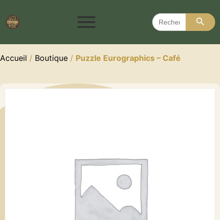
Search 
Search
for:
Accueil
/
Boutique
/
Puzzle Eurographics – Café