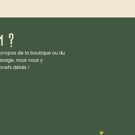
n ?
propos de la boutique ou du
ssage, nous vous y
refs délais !