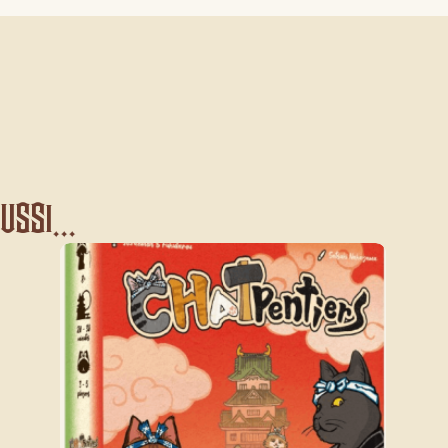
ssi...