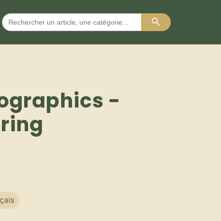
Search Button
Search
for:
rographics -
ring
çais