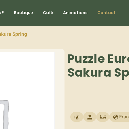
 ?
Boutique
Café
Animations
Contact
akura Spring
Puzzle Eu
Sakura Sp
Fran