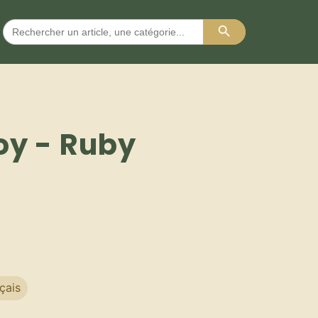
Search Button
Search
for:
oy - Ruby
çais