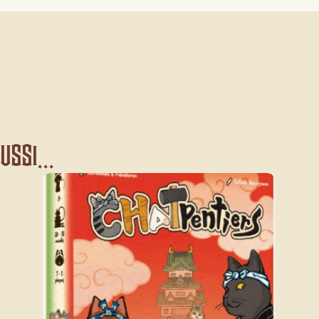
ssi...