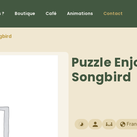
 ?
Boutique
Café
Animations
Contact
gbird
Puzzle Enj
Songbird
Fran