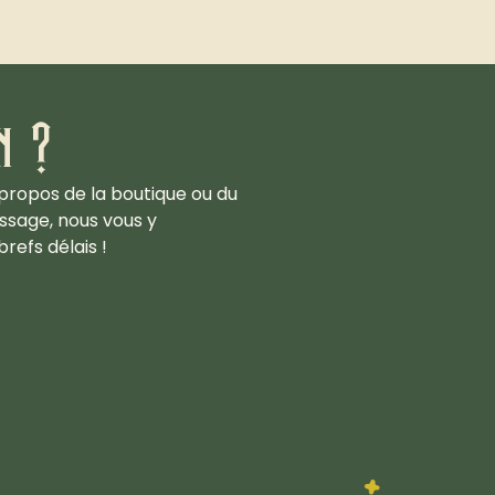
n ?
propos de la boutique ou du
ssage, nous vous y
refs délais !